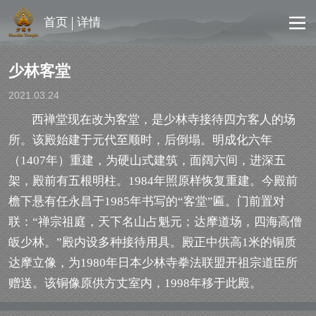
首页
详情
少林客堂
2021.03.24
西禅堂现在改为客堂，是少林寺接待四方客人的场
所。该殿始建于元代至顺时，后倒塌。明成化六年
（1407年）重建，为硬山式建筑，面阔六间，进深五
架，殿前有五根明柱。1984年照原样恢复重建。今殿前
檐下悬有任永昌于1985年书写的“客堂”匾。门前置对
联：“禅宗祖庭，天下名山占魁元；达摩道场，四海高僧
皈少林。”殿内设多种接待用具。殿正中供高1米的铜质
达摩立像，为1980年日本少林寺拳法联盟开祖宗道臣所
赠送。该铜像原供方丈室内，1998年移于此殿。